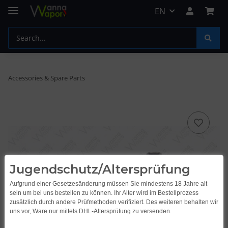
EN
Accessories & Spare Parts
Jugendschutz/Altersprüfung
Aufgrund einer Gesetzesänderung müssen Sie mindestens 18 Jahre alt
sein um bei uns bestellen zu können. Ihr Alter wird im Bestellprozess
zusätzlich durch andere Prüfmethoden verifiziert. Des weiteren behalten wir
uns vor, Ware nur mittels DHL-Altersprüfung zu versenden.