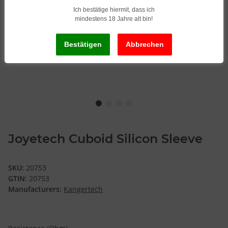
Ich bestätige hiermit, dass ich
mindestens 18 Jahre alt bin!
Joyetech Cuboid Silicon Sleeve
SKU:
20753
GTIN:
20753
Manufacturers:
Kangertech