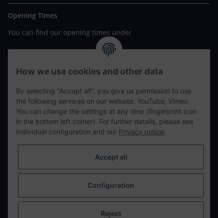
Opening Times
You can find our opening times under
https://www.wannavapor.de/Filialen
your personal site
How we use cookies and other data
By selecting "Accept all", you give us permission to use
contact details
the following services on our website: YouTube, Vimeo.
You can change the settings at any time (fingerprint icon
in the bottom left corner). For further details, please see
tweet
Individual configuration and our
Privacy notice
.
teilen
teilen
Accept all
Info
Configuration
Withdraw from contract
* All prices incl. VAT, plus
shipping fees
Reject