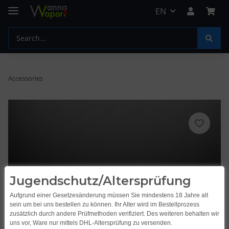
EN
Accessories
Jugendschutz/Altersprüfung
Aufgrund einer Gesetzesänderung müssen Sie mindestens 18 Jahre alt
sein um bei uns bestellen zu können. Ihr Alter wird im Bestellprozess
zusätzlich durch andere Prüfmethoden verifiziert. Des weiteren behalten wir
uns vor, Ware nur mittels DHL-Altersprüfung zu versenden.