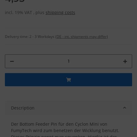
incl. 19% VAT , plus
shipping costs
Delivery time:
2 - 3 Workdays
(DE - int. shipments may differ)
Description
Der Bottom Feeder Pin für den Cyclon Mini von
FumyTech wird zum benetzen der Wicklung benutzt.
Dieses Prinzip nennt man squonken. Hierfür ist der