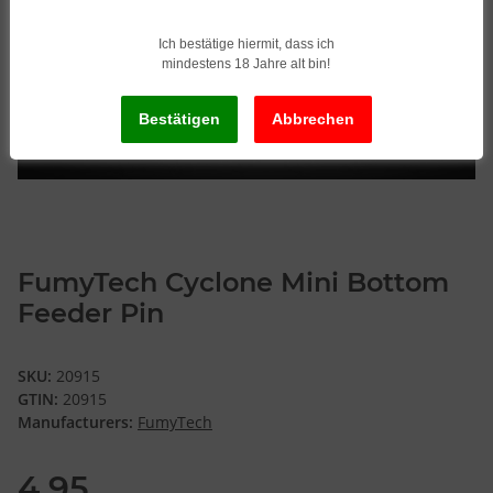
Ich bestätige hiermit, dass ich
mindestens 18 Jahre alt bin!
FumyTech Cyclone Mini Bottom
Feeder Pin
SKU:
20915
GTIN:
20915
Manufacturers:
FumyTech
4,95