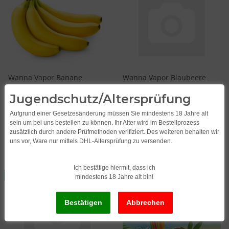
Wanna Vapor Banane
Wanna Vapor Blaubeere
Aroma 10ml
Aroma 10ml
Jugendschutz/Altersprüfung
11,49
*
11,49
*
1.149,00 per 1 l
1.149,00 per 1 l
Aufgrund einer Gesetzesänderung müssen Sie mindestens 18 Jahre alt
sein um bei uns bestellen zu können. Ihr Alter wird im Bestellprozess
zusätzlich durch andere Prüfmethoden verifiziert. Des weiteren behalten wir
uns vor, Ware nur mittels DHL-Altersprüfung zu versenden.
Ich bestätige hiermit, dass ich
IN STOCK
IN STOCK
mindestens 18 Jahre alt bin!