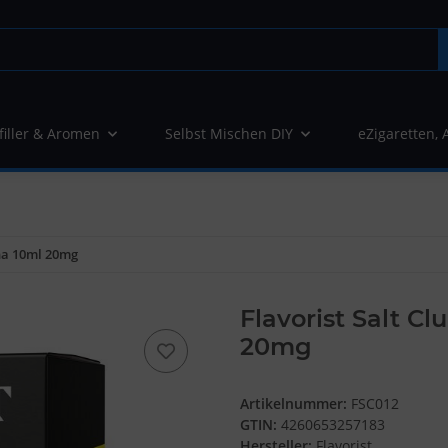
filler & Aromen
Selbst Mischen DIY
eZigaretten, 
ana 10ml 20mg
Flavorist Salt C
20mg
Artikelnummer:
FSC012
GTIN:
4260653257183
Hersteller:
Flavorist