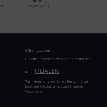
g
Bubblegum 10ml 20mg
9,49
*
1 l
949,00 pro 1 l
Öffnungszeiten
Die Öffnungzeiten der Filialen findet ihr
FILIALEN
unter
.
Wir freuen uns auf Euren Besuch. Bitte
beachtet die ausgehängten Hygiene
Vorschriften.