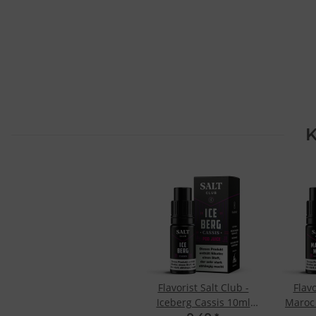
K
Flavorist Salt Club -
Flavo
Iceberg Cassis 10ml
Maroc 