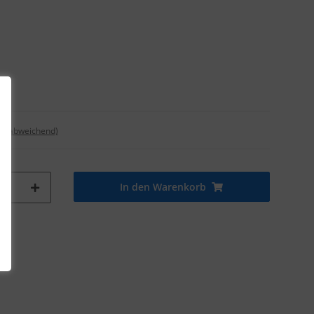
nd abweichend)
In den Warenkorb
tk