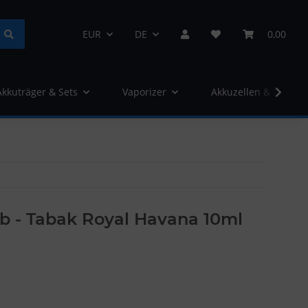
EUR
DE
0,00
Akkuträger & Sets
Vaporizer
Akkuzellen & Ladege
lub - Tabak Royal Havana 10ml