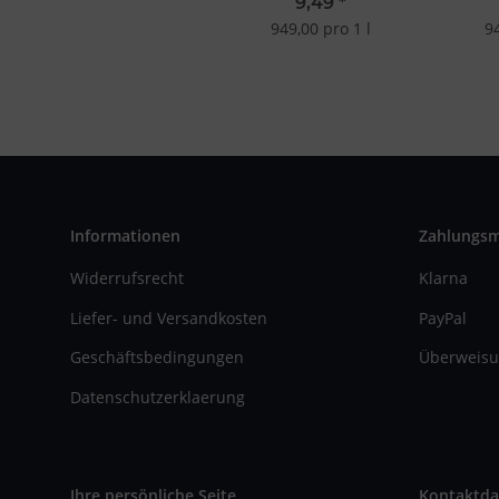
20mg
9,49
*
949,00 pro 1 l
94
Informationen
Zahlungs
Widerrufsrecht
Klarna
Liefer- und Versandkosten
PayPal
Geschäftsbedingungen
Überweisu
Datenschutzerklaerung
Ihre persönliche Seite
Kontaktda