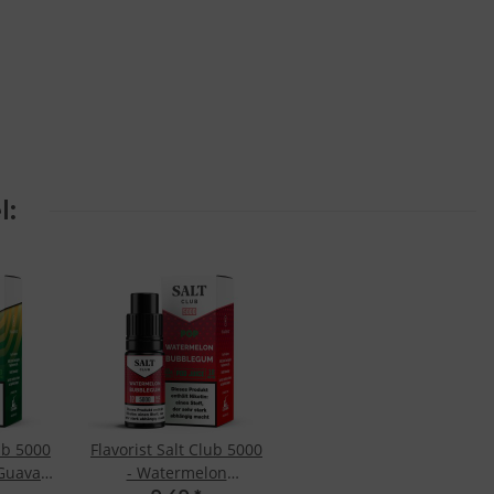
l:
lub 5000
Flavorist Salt Club 5000
 Guava
- Watermelon