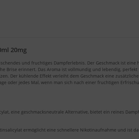
10ml 20mg
rfrischendes und fruchtiges Dampferlebnis. Der Geschmack ist ein
e Brise erinnert. Das Aroma ist vollmundig und lebendig, perfekt f
tzen. Der kühlende Effekt verleiht dem Geschmack eine zusätzlich
ge oder jedes Mal, wenn man sich nach einer fruchtigen Erfrisch
icylat, eine geschmacksneutrale Alternative, bietet ein reines Da
tinsalicylat ermöglicht eine schnellere Nikotinaufnahme und ist dab