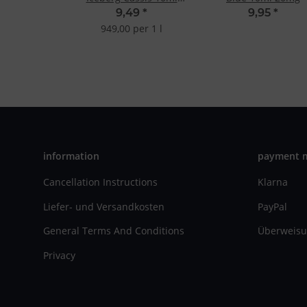
20mg
9,49
*
9,95
*
949,00 per 1 l
information
payment 
Cancellation Instructions
Klarna
Liefer- und Versandkosten
PayPal
General Terms And Conditions
Überweisu
Privacy