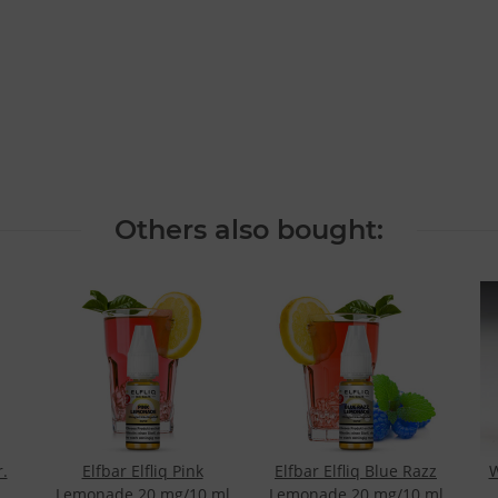
Others also bought:
.
Elfbar Elfliq Pink
Elfbar Elfliq Blue Razz
W
Lemonade 20 mg/10 ml
Lemonade 20 mg/10 ml