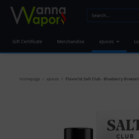
Gift Certificate
Merchandise
eJuices
Lo
Homepage
eJuices
Flavorist Salt Club - Blueberry Breez