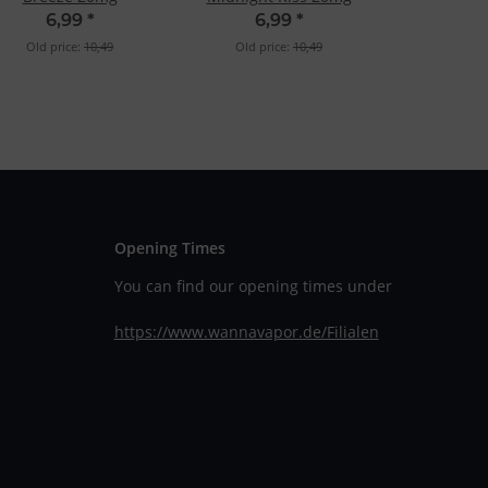
6,99
*
6,99
*
Old price:
10,49
Old price:
10,49
Opening Times
You can find our opening times under
https://www.wannavapor.de/Filialen