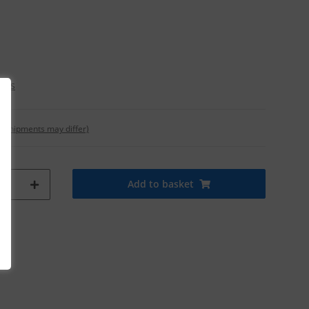
osts
t. shipments may differ)
Add to basket