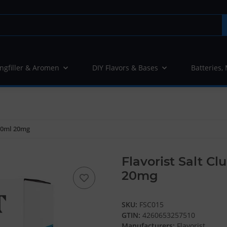
ngfiller & Aromen
DIY Flavors & Bases
Batteries,
e10ml 20mg
Flavorist Salt C
20mg
SKU:
FSC015
GTIN:
4260653257510
Manufacturers:
Flavorist