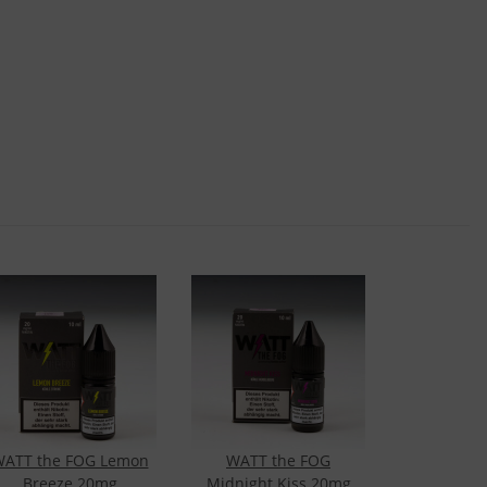
ATT the FOG Lemon
WATT the FOG
Breeze 20mg
Midnight Kiss 20mg