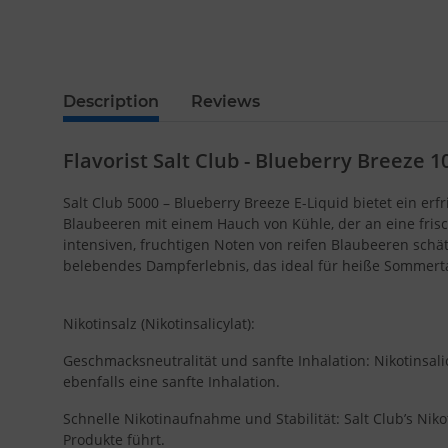
Description
Reviews
Flavorist Salt Club - Blueberry Breeze 
Salt Club 5000 – Blueberry Breeze E-Liquid bietet ein e
Blaubeeren mit einem Hauch von Kühle, der an eine frisch
intensiven, fruchtigen Noten von reifen Blaubeeren schä
belebendes Dampferlebnis, das ideal für heiße Sommerta
Nikotinsalz (Nikotinsalicylat):
Geschmacksneutralität und sanfte Inhalation: Nikotinsal
ebenfalls eine sanfte Inhalation.
Schnelle Nikotinaufnahme und Stabilität: Salt Club’s Niko
Produkte führt.