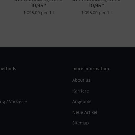
10,95
*
10,95
*
1.095,00 per 1 l
1.095,00 per 1 l
methods
more information
About us
Karriere
ng / Vorkasse
Angebote
Neue Artikel
Sitemap