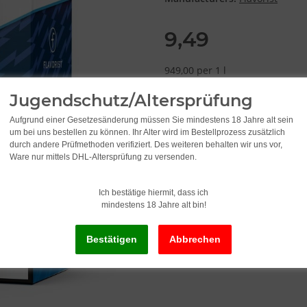
9,49
949,00 per 1 l
incl. 19% VAT , plus
shipping c
Jugendschutz/Altersprüfung
Aufgrund einer Gesetzesänderung müssen Sie mindestens 18 Jahre alt sein
Delivery time:
2 - 3 Workdays
(DE - in
um bei uns bestellen zu können. Ihr Alter wird im Bestellprozess zusätzlich
durch andere Prüfmethoden verifiziert. Des weiteren behalten wir uns vor,
Ware nur mittels DHL-Altersprüfung zu versenden.
Ich bestätige hiermit, dass ich
mindestens 18 Jahre alt bin!