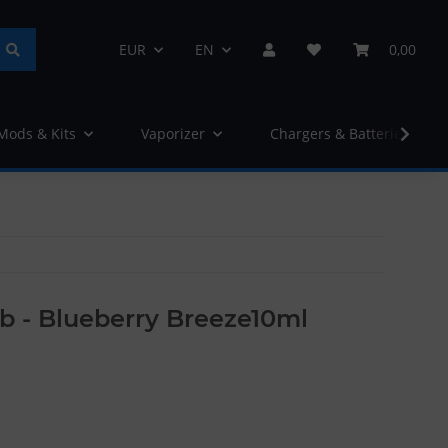
EUR
EN
0,00
 Mods & Kits
Vaporizer
Chargers & Batteries
lub - Blueberry Breeze10ml