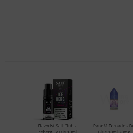
Flavorist Salt Club -
RandM Tornado - Dr
Iceberg Cassis 10ml
Blue 10ml 20mg