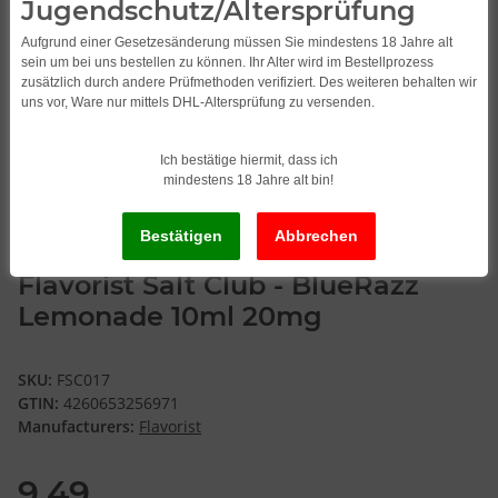
Jugendschutz/Altersprüfung
Aufgrund einer Gesetzesänderung müssen Sie mindestens 18 Jahre alt
sein um bei uns bestellen zu können. Ihr Alter wird im Bestellprozess
zusätzlich durch andere Prüfmethoden verifiziert. Des weiteren behalten wir
uns vor, Ware nur mittels DHL-Altersprüfung zu versenden.
Ich bestätige hiermit, dass ich
mindestens 18 Jahre alt bin!
Flavorist Salt Club - BlueRazz
Lemonade 10ml 20mg
SKU:
FSC017
GTIN:
4260653256971
Manufacturers:
Flavorist
9,49