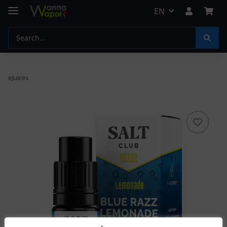
EN
eJuices