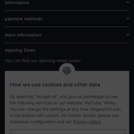
information
payment methods
more information
Opening Times
You can find our opening times under
https://www.wannavapor.de/Filialen
your personal site
How we use cookies and other data
By selecting "Accept all", you give us permission to use
contact details
the following services on our website: YouTube, Vimeo.
You can change the settings at any time (fingerprint icon
in the bottom left corner). For further details, please see
tweet
Individual configuration and our
Privacy notice
.
teilen
teilen