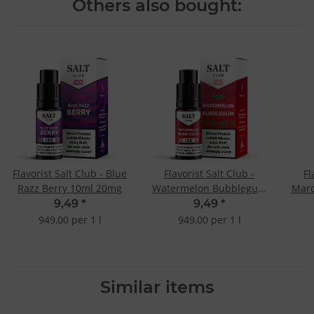
Others also bought:
Flavorist Salt Club - Blue
Flavorist Salt Club -
Fl
Razz Berry 10ml 20mg
Watermelon Bubblegum
Maro
10ml 20mg
9,49
*
9,49
*
949,00 per 1 l
949,00 per 1 l
Similar items