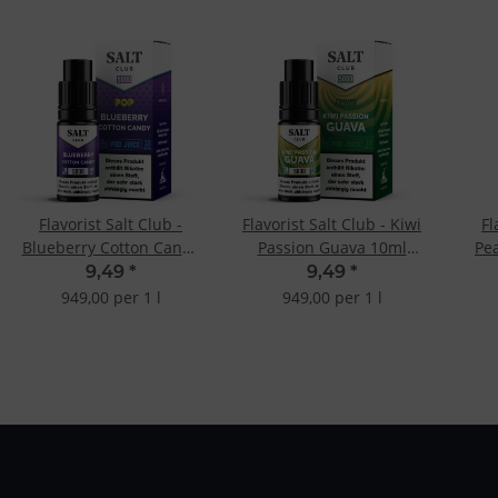
Flavorist Salt Club -
Flavorist Salt Club - Kiwi
Fl
Blueberry Cotton Candy
Passion Guava 10ml
Pe
10ml 20mg
20mg
9,49
*
9,49
*
949,00 per 1 l
949,00 per 1 l