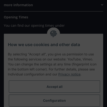
more information
Opening Times
You can find our opening times under
https://www.wannavapor.de/Filialen
your personal site
How we use cookies and other data
By selecting "Accept all", you give us permission to use
contact details
the following services on our website: YouTube, Vimeo.
You can change the settings at any time (fingerprint icon
in the bottom left corner). For further details, please see
tweet
Individual configuration and our
Privacy notice
.
teilen
teilen
Accept all
Info
Configuration
Withdraw from contract