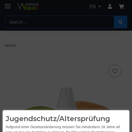
EN
eJuices
Jugendschutz/Altersprüfung
Aufgrund einer Gesetzesänderung müssen Sie mindestens 18 Jahre alt