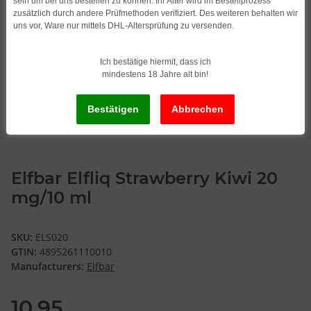
sein um bei uns bestellen zu können. Ihr Alter wird im Bestellprozess
zusätzlich durch andere Prüfmethoden verifiziert. Des weiteren behalten wir
uns vor, Ware nur mittels DHL-Altersprüfung zu versenden.
Ich bestätige hiermit, dass ich
mindestens 18 Jahre alt bin!
Elfbar Elfliq Strawberry Kiwi 20
mg/10 ml
SKU:
ELS020
GTIN:
4895261110010
Manufacturers:
Elfbar
10,95