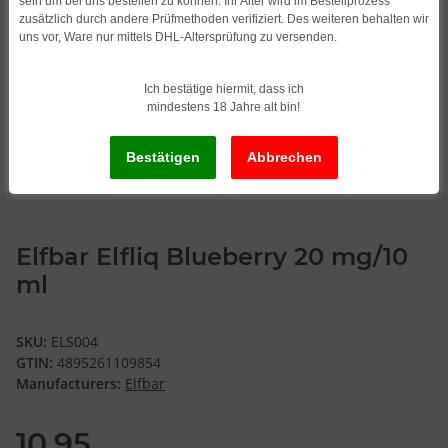
sein um bei uns bestellen zu können. Ihr Alter wird im Bestellprozess
zusätzlich durch andere Prüfmethoden verifiziert. Des weiteren behalten wir
uns vor, Ware nur mittels DHL-Altersprüfung zu versenden.
Ich bestätige hiermit, dass ich
mindestens 18 Jahre alt bin!
Elfbar Elfliq Blueberry 20 mg/10
ml
SKU:
ELS004
GTIN:
4895261109854
Manufacturers:
Elfbar
10,95