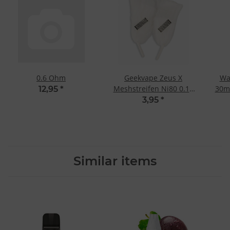
0.6 Ohm
Geekvape Zeus X
Wa
Meshstreifen Ni80 0.17
30m
12,95
*
Ohm
3,95
*
Similar items