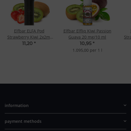
Elfbar ELFA Pod
Elfbar Elfliq Kiwi Passion
Strawberry Kiwi 2x2ml
Guava 20 mg/10 ml
Str
20mg
11,20
*
10,95
*
1.095,00 per 1 l
information
payment methods