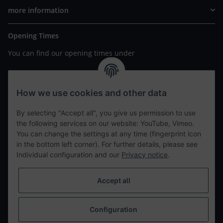
more information
Opening Times
You can find our opening times under
https://www.wannavapor.de/Filialen
your personal site
How we use cookies and other data
By selecting "Accept all", you give us permission to use
contact details
the following services on our website: YouTube, Vimeo.
You can change the settings at any time (fingerprint icon
in the bottom left corner). For further details, please see
tweet
Individual configuration and our
Privacy notice
.
teilen
teilen
Accept all
Info
Configuration
Withdraw from contract