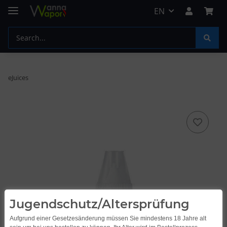
EN
eJuices
Jugendschutz/Altersprüfung
Aufgrund einer Gesetzesänderung müssen Sie mindestens 18 Jahre alt