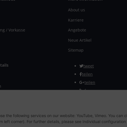
About us
Karriere
ng / Vorkasse
Angebote
Neue Artikel
Sitemap
tails
tweet
teilen
teilen
m
Info
rmular
Withdraw from contract
 use the following services on our website: YouTube, Vimeo. You can 
m left corner). For further details, please see Individual configuratio