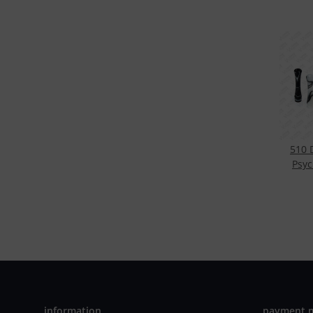
510 D
Psyc
information
payment 