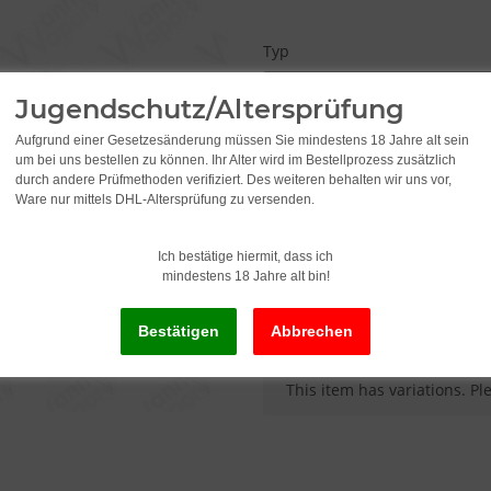
Typ
Please select a variation.
Jugendschutz/Altersprüfung
Aufgrund einer Gesetzesänderung müssen Sie mindestens 18 Jahre alt sein
um bei uns bestellen zu können. Ihr Alter wird im Bestellprozess zusätzlich
3,95
durch andere Prüfmethoden verifiziert. Des weiteren behalten wir uns vor,
Ware nur mittels DHL-Altersprüfung zu versenden.
incl. 19% VAT , plus
shipping c
Ich bestätige hiermit, dass ich
mindestens 18 Jahre alt bin!
Delivery status: Immediately av
x
This item has variations. Pl