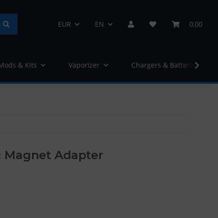
EUR
EN
0,00
 Mods & Kits
Vaporizer
Chargers & Batteries
ic Magnet Adapter