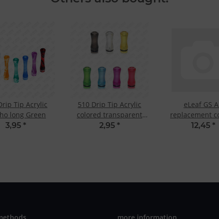
rip Tip Acrylic
510 Drip Tip Acrylic
eLeaf GS A
ho long Green
colored transparent
replacement co
Green
Ohm
3,95
*
2,95
*
12,45
*
methods
more information