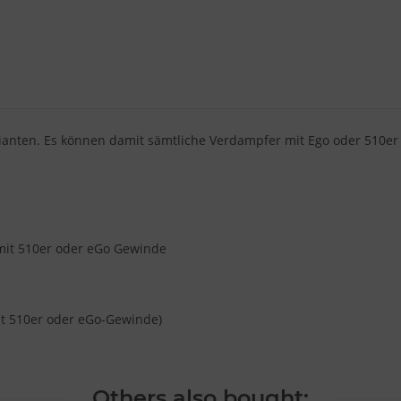
Varianten. Es können damit sämtliche Verdampfer mit Ego oder 510e
mit 510er oder eGo Gewinde
mit 510er oder eGo-Gewinde)
Others also bought: