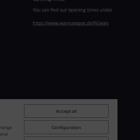
You can find our opening times under
https://www.wannavapor.de/Filialen
Accept all
change
Configuration
n and