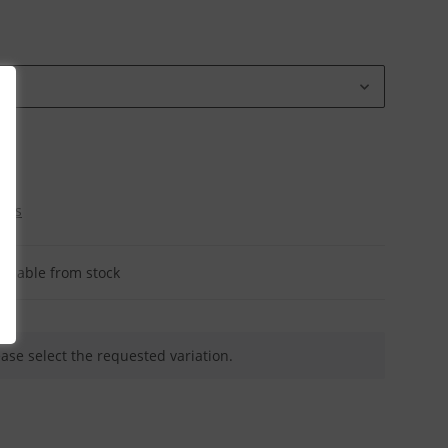
osts
ailable from stock
ease select the requested variation.