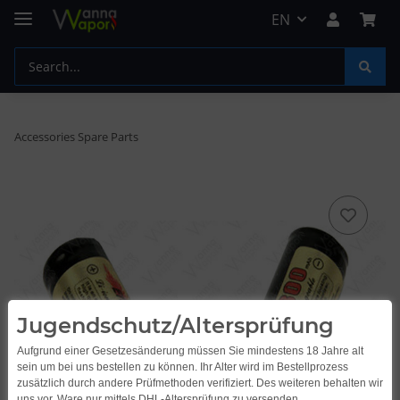
EN
Accessories Spare Parts
Jugendschutz/Altersprüfung
Aufgrund einer Gesetzesänderung müssen Sie mindestens 18 Jahre alt
sein um bei uns bestellen zu können. Ihr Alter wird im Bestellprozess
zusätzlich durch andere Prüfmethoden verifiziert. Des weiteren behalten wir
uns vor, Ware nur mittels DHL-Altersprüfung zu versenden.