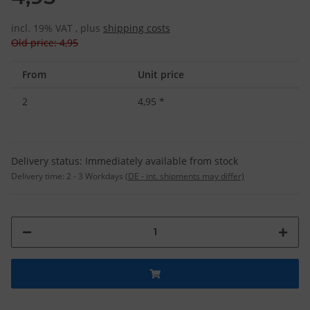
incl. 19% VAT , plus
shipping costs
Old price: 4,95
From
Unit price
2
4,95
*
Delivery status: Immediately available from stock
Delivery time:
2 - 3 Workdays
(DE - int. shipments may differ)