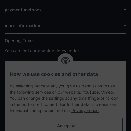
payment methods
more information
Opening Times
You can find our opening times under
https://www.wannavapor.de/Filialen
your personal site
How we use cookies and other data
By selecting "Accept all", you give us permission to use
contact details
the following services on our website: YouTube, Vimeo.
You can change the settings at any time (fingerprint icon
in the bottom left corner). For further details, please see
tweet
Individual configuration and our
Privacy notice
.
teilen
teilen
Accept all
Info