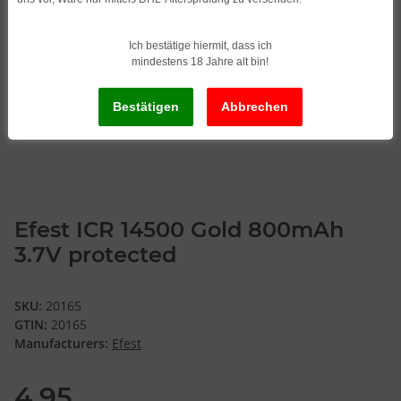
Ich bestätige hiermit, dass ich
mindestens 18 Jahre alt bin!
Efest ICR 14500 Gold 800mAh
3.7V protected
SKU:
20165
GTIN:
20165
Manufacturers:
Efest
4,95