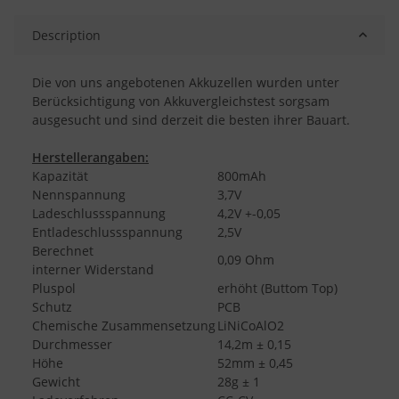
Description
Die von uns angebotenen Akkuzellen wurden unter
Berücksichtigung von Akkuvergleichstest sorgsam
ausgesucht und sind derzeit die besten ihrer Bauart.
Herstellerangaben:
Kapazität
800mAh
Nennspannung
3,7V
Ladeschlussspannung
4,2V +-0,05
Entladeschlussspannung
2,5V
Berechnet
0,09 Ohm
interner Widerstand
Pluspol
erhöht (Buttom Top)
Schutz
PCB
Chemische Zusammensetzung
LiNiCoAlO2
Durchmesser
14,2m ± 0,15
Höhe
52mm ± 0,45
Gewicht
28g ± 1