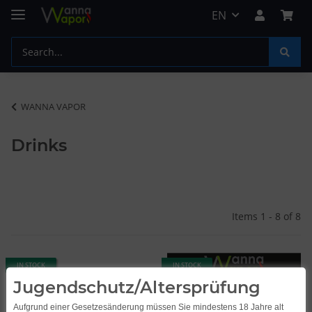
EN
WANNA VAPOR
Drinks
Items 1 - 8 of 8
IN STOCK
IN STOCK
Jugendschutz/Altersprüfung
Aufgrund einer Gesetzesänderung müssen Sie mindestens 18 Jahre alt