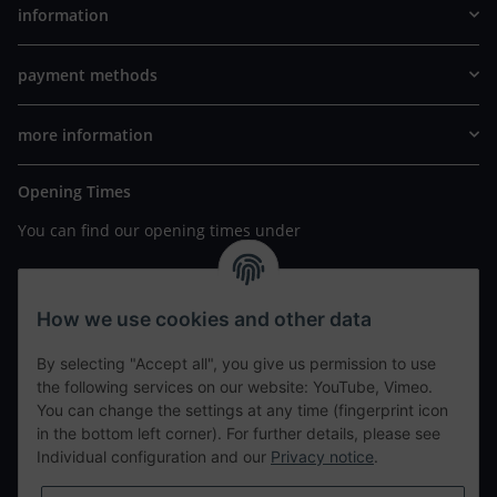
information
payment methods
more information
Opening Times
You can find our opening times under
https://www.wannavapor.de/Filialen
your personal site
How we use cookies and other data
By selecting "Accept all", you give us permission to use
contact details
the following services on our website: YouTube, Vimeo.
You can change the settings at any time (fingerprint icon
in the bottom left corner). For further details, please see
tweet
Individual configuration and our
Privacy notice
.
teilen