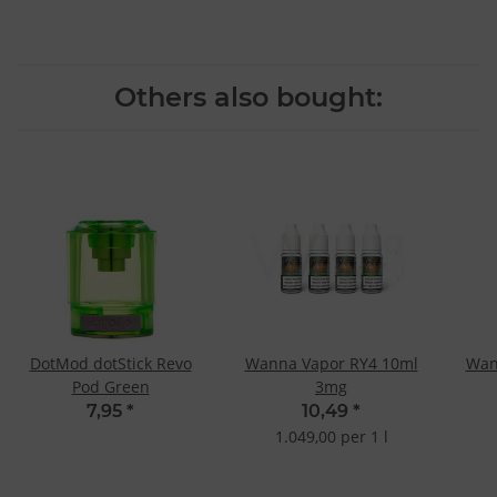
Others also bought:
DotMod dotStick Revo
Wanna Vapor RY4 10ml
Wan
Pod Green
3mg
7,95
*
10,49
*
1.049,00 per 1 l