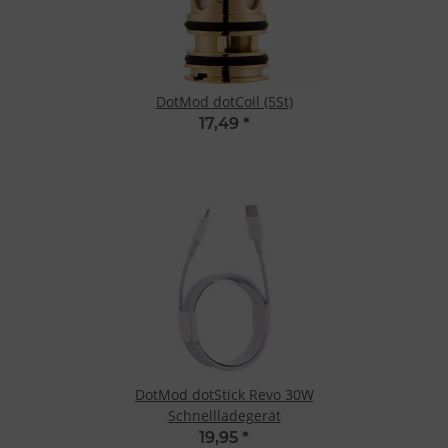
DotMod dotCoil (5St)
17,49
*
DotMod dotStick Revo 30W
Schnellladegerät
19,95
*