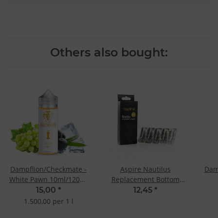
Others also bought:
Dampflion/Checkmate -
Aspire Nautilus
Dam
White Pawn 10ml/120ml
Replacement Bottom
Longfill Aroma
Vertical Coil 1.8 Ohm
10
15,00
*
12,45
*
1.500,00 per 1 l