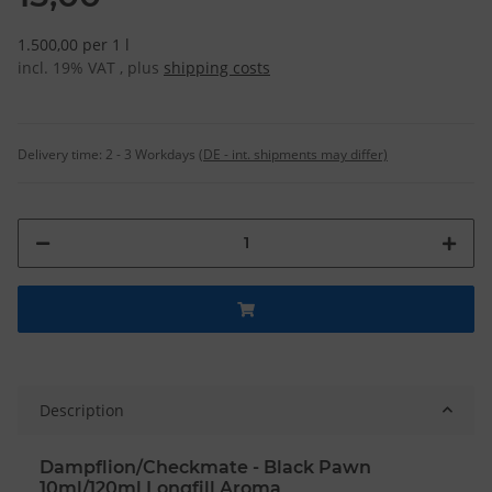
1.500,00 per 1 l
incl. 19% VAT , plus
shipping costs
Delivery time:
2 - 3 Workdays
(DE - int. shipments may differ)
Description
Dampflion/Checkmate - Black Pawn
10ml/120ml Longfill Aroma