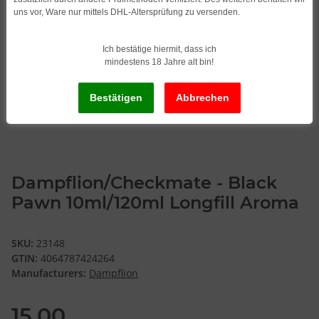
uns vor, Ware nur mittels DHL-Altersprüfung zu versenden.
Ich bestätige hiermit, dass ich
mindestens 18 Jahre alt bin!
Dampflion/Checkmate - Black
Pawn 10ml/120ml Longfill Aroma
SKU:
23148
GTIN:
4064787424264
Manufacturers:
Dampflion
15,00