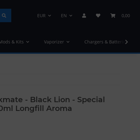
EUR
EN
0,00
 Mods & Kits
Vaporizer
Chargers & Batteries
ate - Black Lion - Special
20ml Longfill Aroma