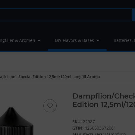
ngfiller & Aromen
DIY Flavors & Bases
Batteries,
ck Lion - Special Edition 12,5ml/120ml Longfill Aroma
Dampflion/Checkm
Edition 12,5ml/1
SKU:
22987
GTIN:
4260503672081
Manufacturers:
Dampflion