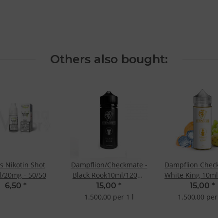
Others also bought:
s Nikotin Shot
Dampflion/Checkmate -
Dampflion Chec
/20mg - 50/50
Black Rook10ml/120ml
White King 10m
Longfill Aroma
Longfill-Ar
6,50
*
15,00
*
15,00
*
1.500,00 per 1 l
1.500,00 per 