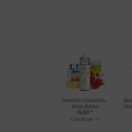
Dampflion Checkmate -
Basi
White Bishop
10ml
10ml/120ml Longfill-
15,00
*
Aroma
1.500,00 per 1 l