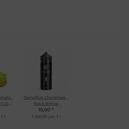
kmate -
Dampflion Checkmate -
l/120ml
Black Bishop
oma
10ml/120ml
15,00
*
LongfillAroma
1 l
1.500,00 per 1 l