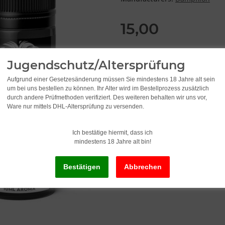
15,00
1.200,00 per 1 l
incl. 19% VAT , plus
shipping c
Jugendschutz/Altersprüfung
Aufgrund einer Gesetzesänderung müssen Sie mindestens 18 Jahre alt sein
um bei uns bestellen zu können. Ihr Alter wird im Bestellprozess zusätzlich
durch andere Prüfmethoden verifiziert. Des weiteren behalten wir uns vor,
Ware nur mittels DHL-Altersprüfung zu versenden.
Ich bestätige hiermit, dass ich
mindestens 18 Jahre alt bin!