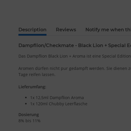
Description
Reviews
Notify me when thi
Dampflion/Checkmate - Black Lion + Special Ed
Das Dampflion Black Lion + Aroma ist eine Special Editi
Aromen dürfen nicht pur gedampft werden. Sie dienen zum
Tage reifen lassen.
Lieferumfang:
1x 12,5ml Dampflion Aroma
1x 120ml Chubby Leerflasche
Dosierung
8% bis 11%