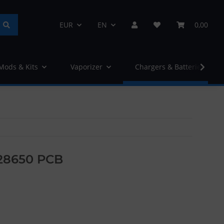
EUR
EN
0,00
 Mods & Kits
Vaporizer
Chargers & Batteries
 28650 PCB