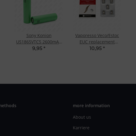
Sony Konion
Vaporesso Veco/Estoc
US1865VTC5 2600mAh
EUC replacement
3.6-3,7V
ceramic coil SS316L 0.3
9,95
*
10,95
*
Ohm
methods
more information
About us
Karriere