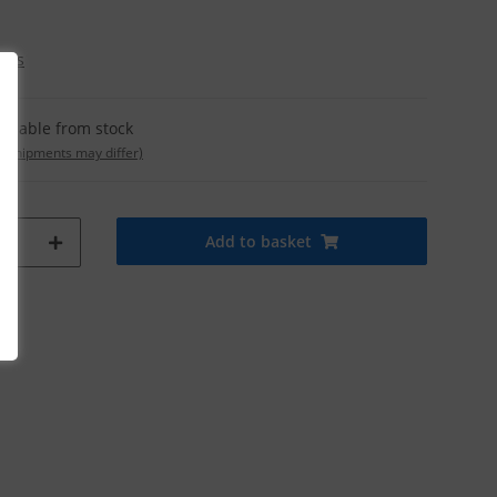
osts
ailable from stock
t. shipments may differ)
Add to basket