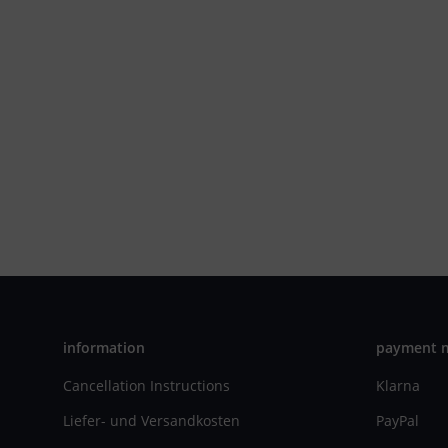
information
payment 
Cancellation Instructions
Klarna
Liefer- und Versandkosten
PayPal