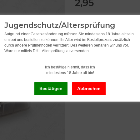
2,95
incl. 19% VAT , plus
shipping c
Jugendschutz/Altersprüfung
Aufgrund einer Gesetzesänderung müssen Sie mindestens 18 Jahre alt sein
Delivery status: Immediately av
um bei uns bestellen zu können. Ihr Alter wird im Bestellprozess zusätzlich
Delivery time:
2 - 3 Workdays
(DE - in
durch andere Prüfmethoden verifiziert. Des weiteren behalten wir uns vor,
Ware nur mittels DHL-Altersprüfung zu versenden.
Ich bestätige hiermit, dass ich
mindestens 18 Jahre alt bin!