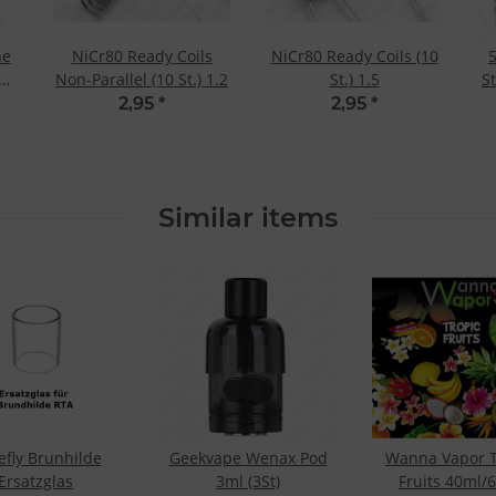
ne
NiCr80 Ready Coils
NiCr80 Ready Coils (10
5
2 -
Non-Parallel (10 St.) 1.2
St.) 1.5
S
2,95
*
2,95
*
Similar items
efly Brunhilde
Geekvape Wenax Pod
Wanna Vapor T
Ersatzglas
3ml (3St)
Fruits 40ml/