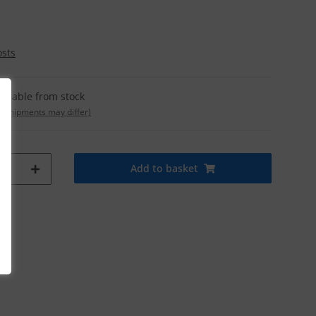
osts
ailable from stock
t. shipments may differ)
Add to basket