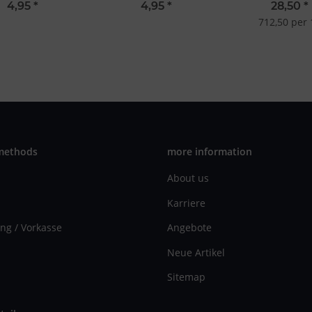
Shake&Va
4,95
*
4,95
*
28,50
*
712,50 per 
methods
more information
About us
Karriere
ng / Vorkasse
Angebote
Neue Artikel
Sitemap