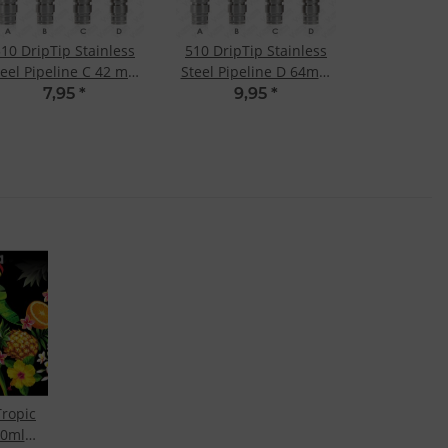
10 DripTip Stainless
510 DripTip Stainless
teel Pipeline C 42 mm
Steel Pipeline D 64mm
length
length
7,95
*
9,95
*
ropic
60ml