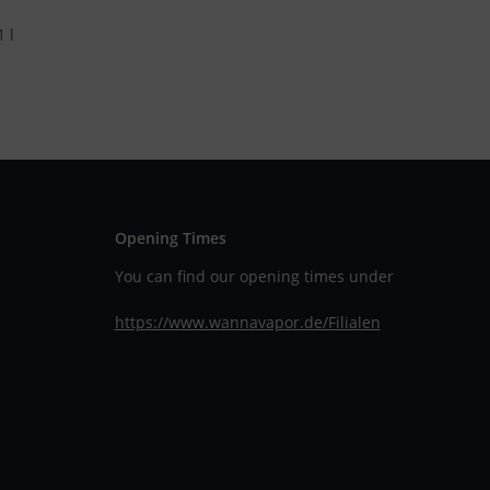
pe
1 l
Opening Times
You can find our opening times under
https://www.wannavapor.de/Filialen