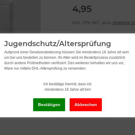
4,95
incl. 19% VAT , plus
shipping c
Delivery status: Immediately av
Jugendschutz/Altersprüfung
Delivery time:
2 - 3 Workdays
(DE - in
Aufgrund einer Gesetzesänderung müssen Sie mindestens 18 Jahre alt sein
um bei uns bestellen zu können. Ihr Alter wird im Bestellprozess zusätzlich
durch andere Prüfmethoden verifiziert. Des weiteren behalten wir uns vor,
Ware nur mittels DHL-Altersprüfung zu versenden.
Ich bestätige hiermit, dass ich
mindestens 18 Jahre alt bin!