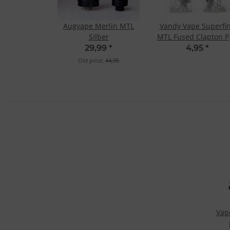
Augvape Merlin MTL
Vandy Vape Superfi
Silber
MTL Fused Clapton P
Ni80 1.20 Ohm
29,99
*
4,95
*
Old price:
44,95
Vap