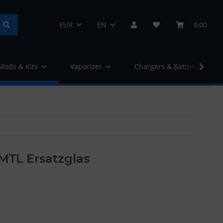
EUR
EN
0,00
 Mods & Kits
Vaporizer
Chargers & Batteries
MTL Ersatzglas