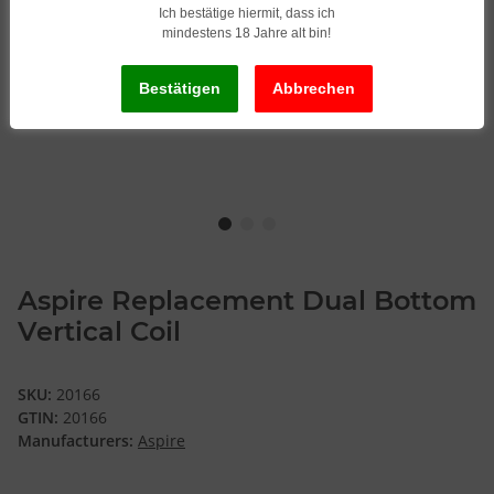
Ich bestätige hiermit, dass ich
mindestens 18 Jahre alt bin!
Aspire Replacement Dual Bottom
Vertical Coil
SKU:
20166
GTIN:
20166
Manufacturers:
Aspire