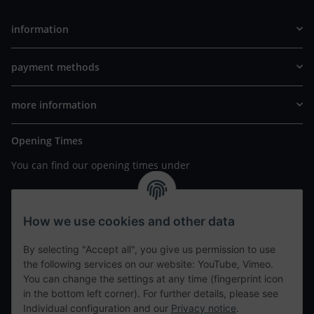
information
payment methods
more information
Opening Times
You can find our opening times under
https://www.wannavapor.de/Filialen
your personal site
How we use cookies and other data
By selecting "Accept all", you give us permission to use
contact details
the following services on our website: YouTube, Vimeo.
You can change the settings at any time (fingerprint icon
in the bottom left corner). For further details, please see
tweet
Individual configuration and our
Privacy notice
.