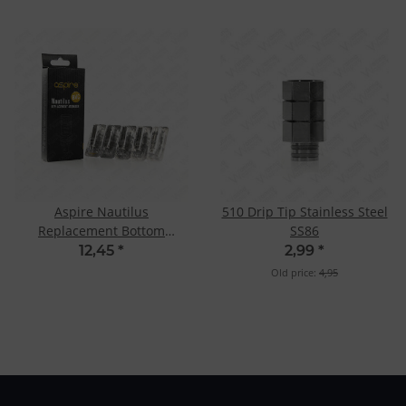
Aspire Nautilus
510 Drip Tip Stainless Steel
Replacement Bottom
SS86
Vertical Coil 1.8 Ohm
12,45
*
2,99
*
Old price:
4,95