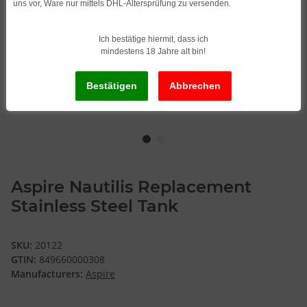
uns vor, Ware nur mittels DHL-Altersprüfung zu versenden.
Ich bestätige hiermit, dass ich
mindestens 18 Jahre alt bin!
Aspire Nautilis Replacement
Stainless Steel Tank
SKU:
20122
GTIN:
849660000308
Manufacturers:
Aspire