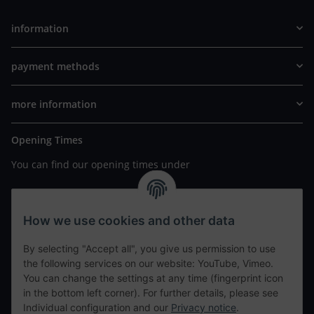
information
payment methods
more information
Opening Times
You can find our opening times under
https://www.wannavapor.de/Filialen
your personal site
How we use cookies and other data
By selecting "Accept all", you give us permission to use
contact details
the following services on our website: YouTube, Vimeo.
You can change the settings at any time (fingerprint icon
in the bottom left corner). For further details, please see
tweet
Individual configuration and our
Privacy notice
.