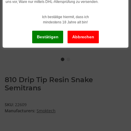
uns vor, Ware nur mittels DHL-Altersprüfung zu versenden.
Ich bestätige hiermit, dass ich
mindestens 18 Jahre alt bin!
810 Drip Tip Resin Snake
Semitrans
SKU:
22609
Manufacturers:
Smoktech