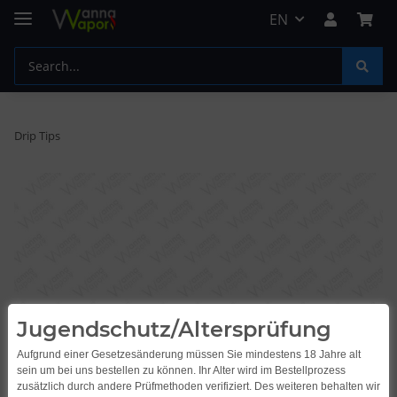
EN
Drip Tips
Jugendschutz/Altersprüfung
Aufgrund einer Gesetzesänderung müssen Sie mindestens 18 Jahre alt
sein um bei uns bestellen zu können. Ihr Alter wird im Bestellprozess
zusätzlich durch andere Prüfmethoden verifiziert. Des weiteren behalten wir