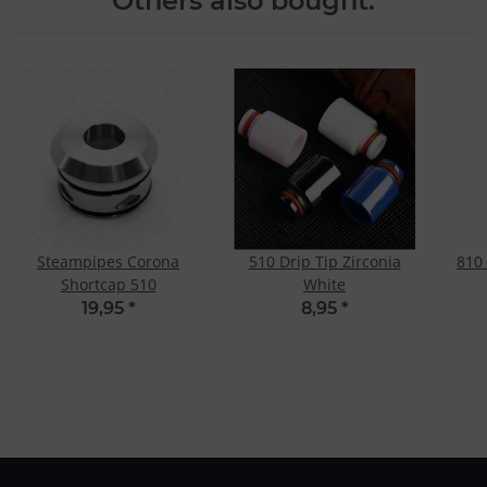
Others also bought:
Steampipes Corona
510 Drip Tip Zirconia
810 
Shortcap 510
White
19,95
*
8,95
*