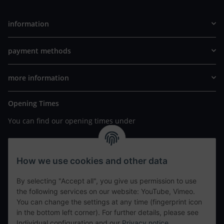
information
payment methods
more information
Opening Times
You can find our opening times under
https://www.wannavapor.de/Filialen
your personal site
How we use cookies and other data
By selecting "Accept all", you give us permission to use
contact details
the following services on our website: YouTube, Vimeo.
You can change the settings at any time (fingerprint icon
in the bottom left corner). For further details, please see
tweet
Individual configuration and our
Privacy notice
.