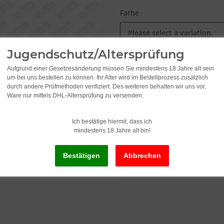
Farbe
Please select a variation.
Jugendschutz/Altersprüfung
7,45
Aufgrund einer Gesetzesänderung müssen Sie mindestens 18 Jahre alt sein
um bei uns bestellen zu können. Ihr Alter wird im Bestellprozess zusätzlich
durch andere Prüfmethoden verifiziert. Des weiteren behalten wir uns vor,
incl. 19% VAT , plus
shipping c
Ware nur mittels DHL-Altersprüfung zu versenden.
Ich bestätige hiermit, dass ich
Delivery status: Immediately av
mindestens 18 Jahre alt bin!
x
This item has variations. Pl