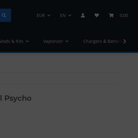
EUR
EN
0,00
 Mods & Kits
Vaporizer
Chargers & Batteries
yl Psycho