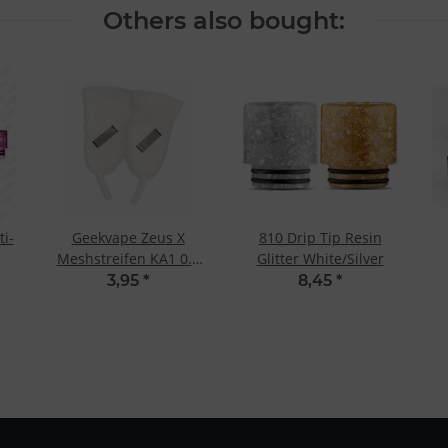
Others also bought:
ti-
Geekvape Zeus X
810 Drip Tip Resin
Meshstreifen KA1 0.2
Glitter White/Silver
Ohm
3,95
*
8,45
*