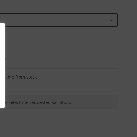
osts
ailable from stock
ease select the requested variation.