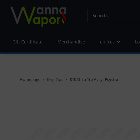
Gift Certificate
Merchandise
eJuices
Lo
Homepage
Drip Tips
810 Drip Tip Acryl Psycho