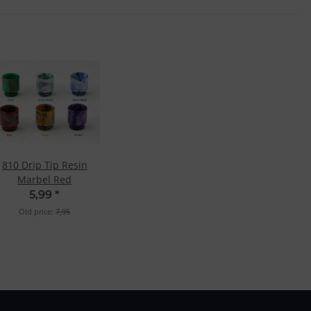
810 Drip Tip Resin
Marbel Red
5,99
*
Old price:
7,95