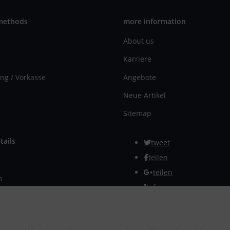
methods
more information
About us
Karriere
ng / Vorkasse
Angebote
Neue Artikel
Sitemap
tails
tweet
teilen
teilen
m
Info
rmular