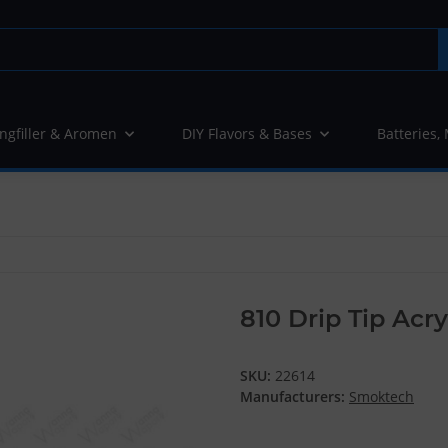
ngfiller & Aromen
DIY Flavors & Bases
Batteries,
810 Drip Tip Acr
SKU:
22614
Manufacturers:
Smoktech