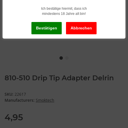
Ich bestätige hiermit, dass ich
mindestens 18 Jahre alt bin!
810-510 Drip Tip Adapter Delrin
SKU:
22617
Manufacturers:
Smoktech
4,95