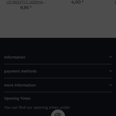
US1865VTC5 2600mAh
4,00
*
3.6-3,7V
9,95
*
information
payment methods
more information
Opening Times
You can find our opening times under