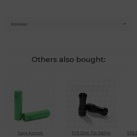
Reviews
Others also bought:
Sony Konion
510 Drip Tip Delrin
510 D