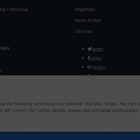
ng / Vorkasse
Angebote
Neue Artikel
Sitemap
tails
tweet
teilen
teilen
m
Info
rmular
Withdraw from contract
 use the following services on our website: YouTube, Vimeo. You can 
m left corner). For further details, please see Individual configuratio