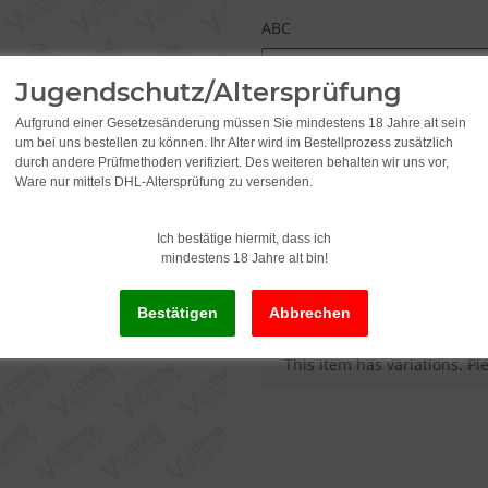
ABC
Please select a variation.
Jugendschutz/Altersprüfung
Aufgrund einer Gesetzesänderung müssen Sie mindestens 18 Jahre alt sein
um bei uns bestellen zu können. Ihr Alter wird im Bestellprozess zusätzlich
7,45
from
durch andere Prüfmethoden verifiziert. Des weiteren behalten wir uns vor,
Ware nur mittels DHL-Altersprüfung zu versenden.
incl. 19% VAT , plus
shipping c
Ich bestätige hiermit, dass ich
mindestens 18 Jahre alt bin!
Delivery status: Immediately av
x
This item has variations. Pl