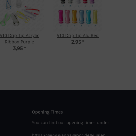
510 Drip Tip Acrylic
510 Drip Tip Alu Red
Ribbon Purple
2,95
*
3,95
*
Opening Times
You can find our opening times under
https://www.wannavapor.de/Filialen