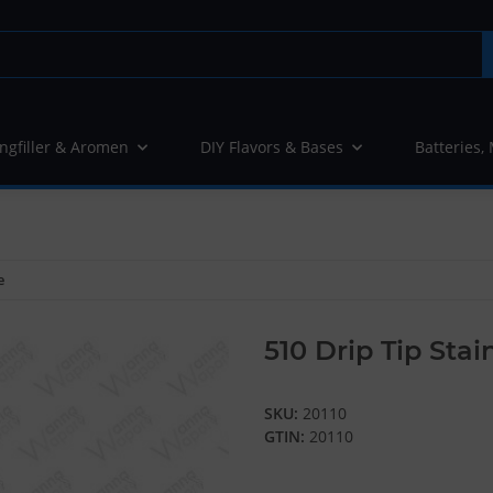
ngfiller & Aromen
DIY Flavors & Bases
Batteries,
e
510 Drip Tip Stai
SKU:
20110
GTIN:
20110