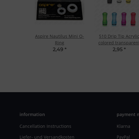
Aspire Nautilus Mini O-
510 Drip Tip Acryli
Ring
colored transparen
Blue
2,49
*
2,95
*
information
payment 
Cancellation Instructions
Klarna
Liefer- und Versandkosten
PayPal