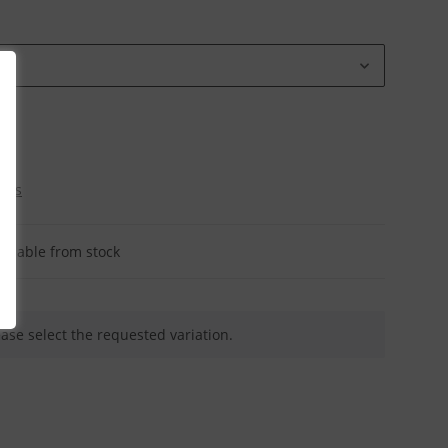
osts
ailable from stock
ease select the requested variation.