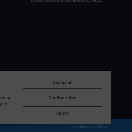
Accept all
change
Configuration
n and
Reject
Powered by
JTL-Shop