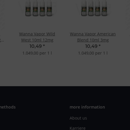
c
Wanna Vapor Wild
Wanna Vapor American
t
West 10ml 12mg
Blend 10ml 3mg
10,49
*
10,49
*
1.049,00 per 1 l
1.049,00 per 1 l
methods
more information
About us
Karriere