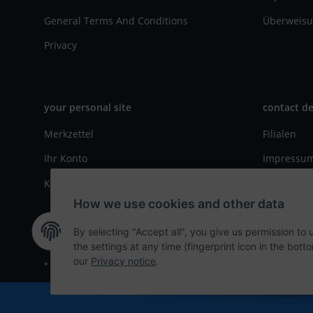
General Terms And Conditions
Überweisu
Privacy
your personal site
contact de
Merkzettel
Filialen
Ihr Konto
Impressu
Kasse
Kontaktfo
How we use cookies and other data
By selecting "Accept all", you give us permission to
the settings at any time (fingerprint icon in the botto
our
Privacy notice
.
* All prices incl. VAT, plus
shipping fees