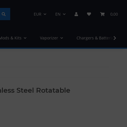
EUR
EN
0,00
 Mods & Kits
Vaporizer
Chargers & Batteries
nless Steel Rotatable