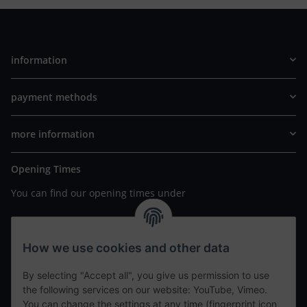
information
payment methods
more information
Opening Times
You can find our opening times under
https://www.wannavapor.de/Filialen
your personal site
How we use cookies and other data
By selecting "Accept all", you give us permission to use
contact details
the following services on our website: YouTube, Vimeo.
You can change the settings at any time (fingerprint icon