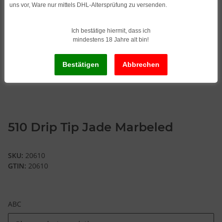
uns vor, Ware nur mittels DHL-Altersprüfung zu versenden.
Ich bestätige hiermit, dass ich
mindestens 18 Jahre alt bin!
510 Drip Tip Jade Marbeled
SKU:
20610
GTIN:
20610
ABC