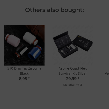
Others also bought:
510 Drip Tip Zirconia
Aspire Quad-Flex
Black
Survival Kit Silver
Ve
8,95
*
29,99
*
Old price:
49,95