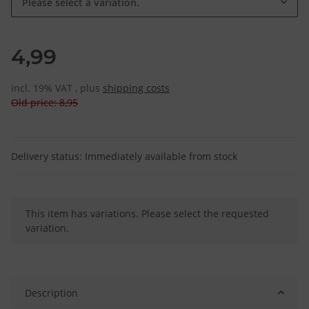
Please select a variation.
4,99
incl. 19% VAT , plus
shipping costs
Old price: 8,95
Delivery status: Immediately available from stock
x
This item has variations. Please select the requested
variation.
Description