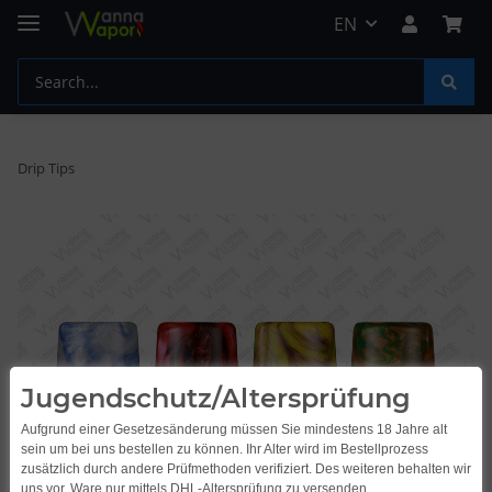
EN
Drip Tips
Jugendschutz/Altersprüfung
Aufgrund einer Gesetzesänderung müssen Sie mindestens 18 Jahre alt
sein um bei uns bestellen zu können. Ihr Alter wird im Bestellprozess
zusätzlich durch andere Prüfmethoden verifiziert. Des weiteren behalten wir
uns vor, Ware nur mittels DHL-Altersprüfung zu versenden.