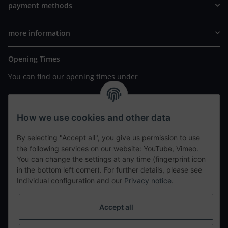
payment methods
more information
Opening Times
You can find our opening times under
https://www.wannavapor.de/Filialen
your personal site
How we use cookies and other data
By selecting "Accept all", you give us permission to use
contact details
the following services on our website: YouTube, Vimeo.
You can change the settings at any time (fingerprint icon
in the bottom left corner). For further details, please see
tweet
Individual configuration and our
Privacy notice
.
teilen
teilen
Accept all
Info