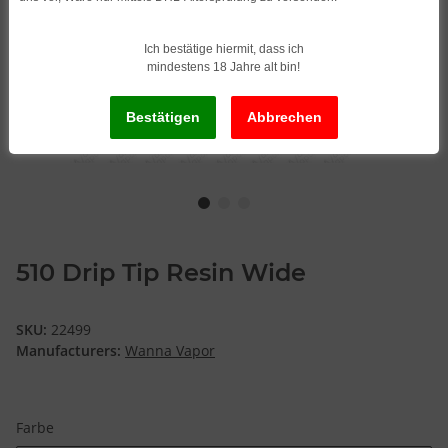
Ich bestätige hiermit, dass ich
mindestens 18 Jahre alt bin!
510 Drip Tip Resin Wide
SKU:
22499
Manufacturers:
Wanna Vapor
Farbe