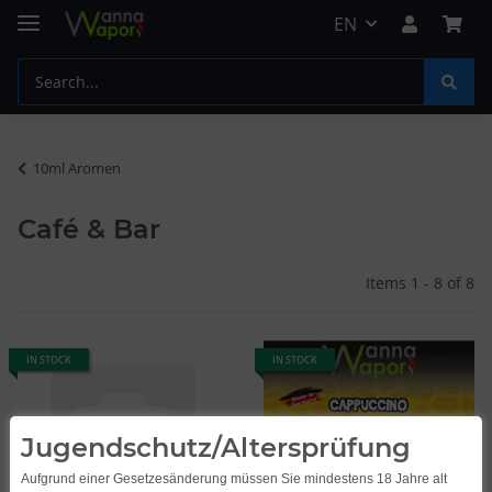
EN
10ml Aromen
Café & Bar
Items 1 - 8 of 8
IN STOCK
IN STOCK
Jugendschutz/Altersprüfung
Aufgrund einer Gesetzesänderung müssen Sie mindestens 18 Jahre alt