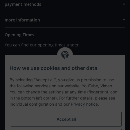
payment methods
more information
Opening Times
You can find our opening times under
https://www.wannavapor.de/Filialen
your personal site
How we use cookies and other data
By selecting "Accept all", you give us permission to use
contact details
the following services on our website: YouTube, Vimeo.
You can change the settings at any time (fingerprint icon
in the bottom left corner). For further details, please see
tweet
Individual configuration and our
Privacy notice
.
teilen
teilen
Accept all
Info