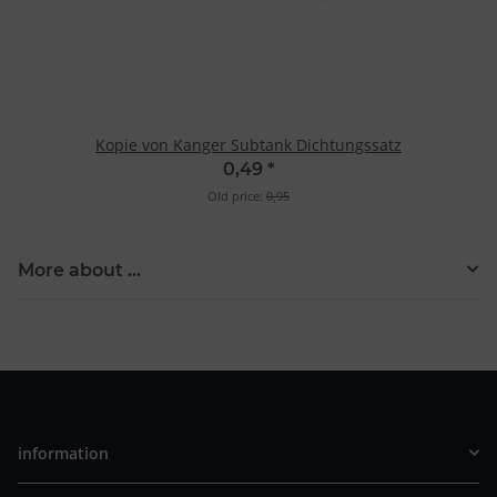
Kopie von Kanger Subtank Dichtungssatz
0,49
*
Old price:
0,95
More about ...
information