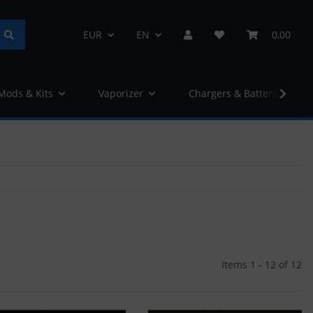
EUR
EN
0,00
 Mods & Kits
Vaporizer
Chargers & Batteries
Items 1 - 12 of 12