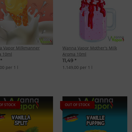
 Vapor Milkmanner
Wanna Vapor Mother's Milk
a 10ml
Aroma 10ml
9
*
11,49
*
00 per 1 l
1.149,00 per 1 l
OF STOCK
OUT OF STOCK