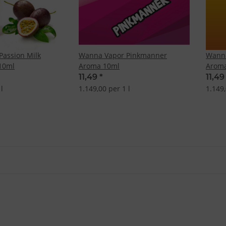
assion Milk
Wanna Vapor Pinkmanner
Wanna
10ml
Aroma 10ml
Arom
11,49
*
11,4
l
1.149,00 per 1 l
1.149,