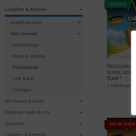
IN STOCK
Longfiller & Aromen
Longfill-Aromen
10ml Aromen
Tabaklounge
Minze & Menhol
Wanna Vapor 
Früchtekorb
Aroma 10ml
Café & Bar
11,49
*
1.149,00 per 1 
Cremiges
DIY Flavors & Bases
Batteries, Mods & Kits
Vaporizer
OUT OF STOCK
Chargers & Batteries