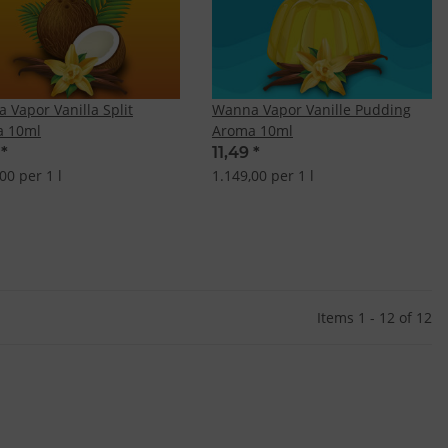
 Vapor Vanilla Split
Wanna Vapor Vanille Pudding
a 10ml
Aroma 10ml
9
*
11,49
*
00 per 1 l
1.149,00 per 1 l
Items 1 - 12 of 12