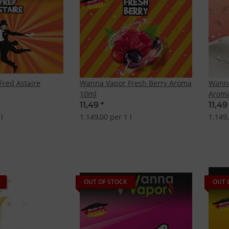
red Astaire
Wanna Vapor Fresh Berry Aroma
Wanna
10ml
Arom
11,49
*
11,4
l
1.149,00 per 1 l
1.149,
OUT OF STOCK
OUT 