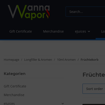
Gift Certificate
Merchandise
eJuices
Lo
Homepage
Longfiller & Aromen
10ml Aromen
Früchtekorb
Frücht
Kategorien
Gift Certificate
Sort order
Merchandise
eJuices