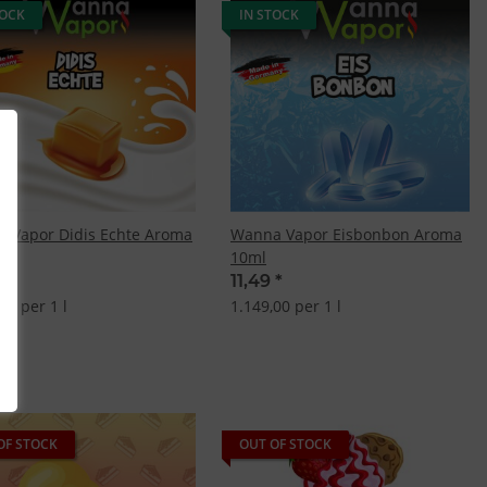
TOCK
IN STOCK
 Vapor Didis Echte Aroma
Wanna Vapor Eisbonbon Aroma
10ml
9
*
11,49
*
00 per 1 l
1.149,00 per 1 l
OF STOCK
OUT OF STOCK