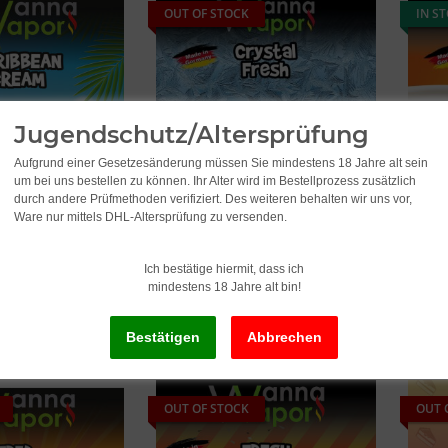
OUT OF STOCK
IN S
Jugendschutz/Altersprüfung
Aufgrund einer Gesetzesänderung müssen Sie mindestens 18 Jahre alt sein
um bei uns bestellen zu können. Ihr Alter wird im Bestellprozess zusätzlich
durch andere Prüfmethoden verifiziert. Des weiteren behalten wir uns vor,
Caribbean Cream
Wanna Vapor Crystal Fresh
Wanna
Ware nur mittels DHL-Altersprüfung zu versenden.
Aroma 10ml
10ml
11,49
*
11,4
Ich bestätige hiermit, dass ich
l
1.149,00 per 1 l
1.149,
mindestens 18 Jahre alt bin!
OUT OF STOCK
OUT 