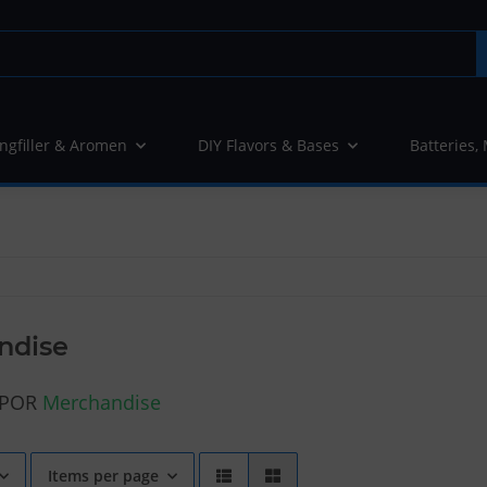
ngfiller & Aromen
DIY Flavors & Bases
Batteries,
ndise
APOR
Merchandise
Items per page