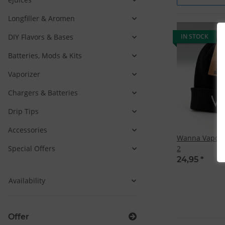
Longfiller & Aromen
DIY Flavors & Bases
IN STOCK
Batteries, Mods & Kits
Vaporizer
Chargers & Batteries
Drip Tips
Accessories
Wanna Vapor 
Special Offers
2
24,95
*
Availability
Offer