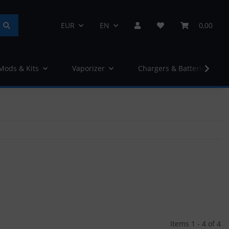
EUR
EN
0,00
 Mods & Kits
Vaporizer
Chargers & Batteries
Items 1 - 4 of 4