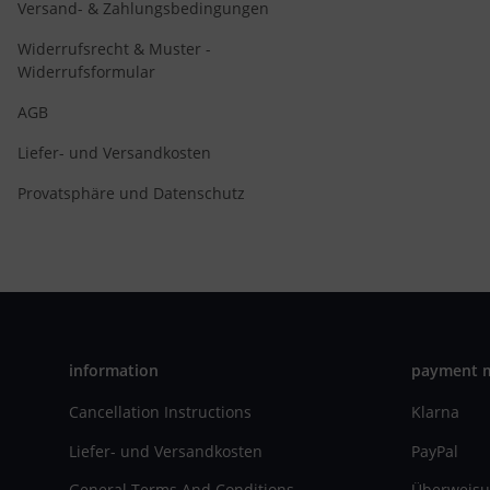
Versand- & Zahlungsbedingungen
Widerrufsrecht & Muster -
Widerrufsformular
AGB
Liefer- und Versandkosten
Provatsphäre und Datenschutz
information
payment 
Cancellation Instructions
Klarna
Liefer- und Versandkosten
PayPal
General Terms And Conditions
Überweisu