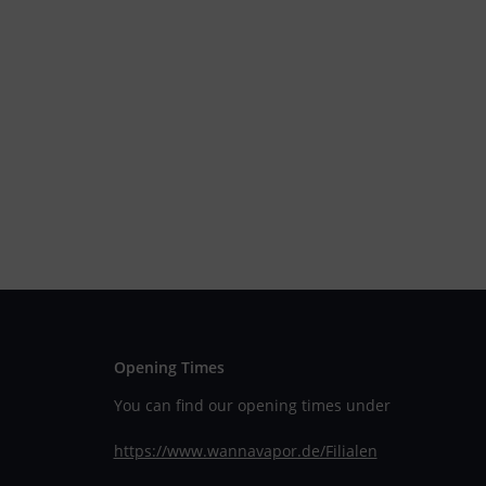
Opening Times
You can find our opening times under
https://www.wannavapor.de/Filialen