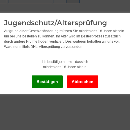
Jugendschutz/Altersprüfung
IN STOCK
IN S
Aufgrund einer Gesetzesänderung müssen Sie mindestens 18 Jahre alt sein
um bei uns bestellen zu können. Ihr Alter wird im Bestellprozess zusätzlich
durch andere Prüfmethoden verifiziert. Des weiteren behalten wir uns vor,
Ware nur mittels DHL-Altersprüfung zu versenden.
Ich bestätige hiermit, dass ich
mindestens 18 Jahre alt bin!
Beanie Mütze Ver.
Wanna Vapor Cap
Vape
9,95
*
0,95