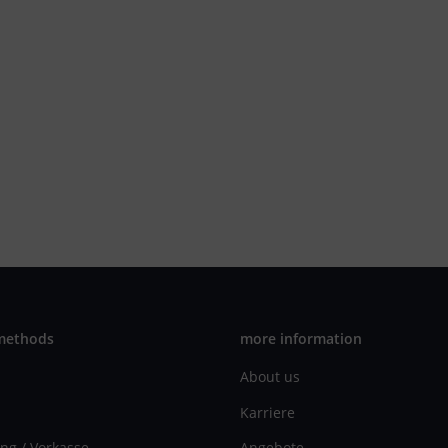
methods
more information
About us
Karriere
ng / Vorkasse
Angebote