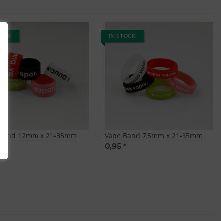
TOCK
IN STOCK
 Band 12mm x 21-35mm
Vape Band 7,5mm x 21-35mm
*
0,95
*