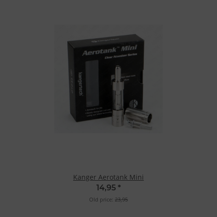
Kanger Aerotank Mini
14,95
*
Old price:
23,95