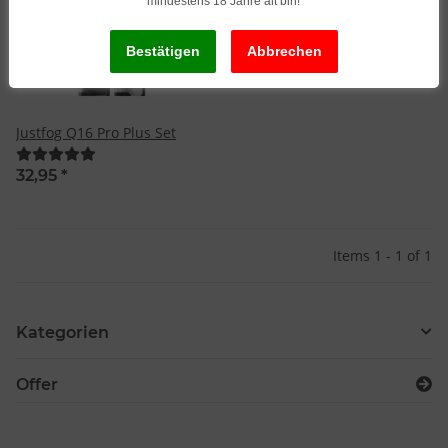
mindestens 18 Jahre alt bin!
Justfog Q16 Pro Plus Set
32,95
*
Items 1 - 1 of 1
Kategorien
Offer