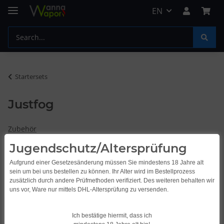
EN
Startersets
Justfog
Zubehör
Jugendschutz/Altersprüfung
Aufgrund einer Gesetzesänderung müssen Sie mindestens 18 Jahre alt
Items 1 - 1 of 1
sein um bei uns bestellen zu können. Ihr Alter wird im Bestellprozess
zusätzlich durch andere Prüfmethoden verifiziert. Des weiteren behalten wir
uns vor, Ware nur mittels DHL-Altersprüfung zu versenden.
TOP RATED
Ich bestätige hiermit, dass ich