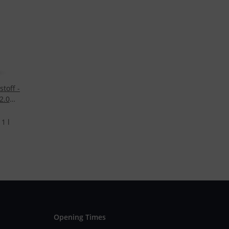
stoff -
2.0
fill-
1 l
Opening Times