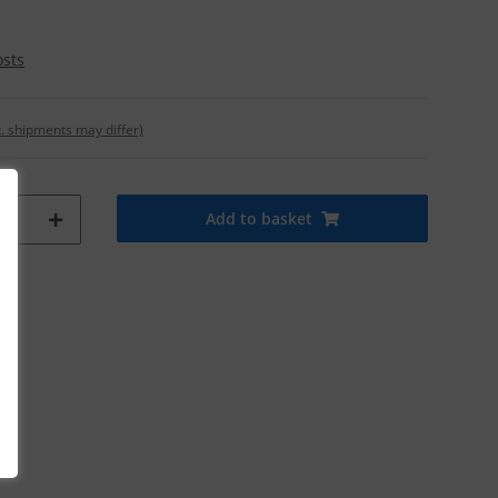
osts
t. shipments may differ)
Add to basket