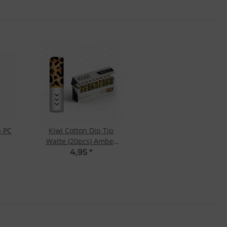
p PC
Kiwi Cotton Dip Tip
Watte (20pcs) Amber
Head
4,95
*