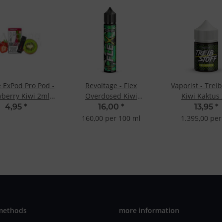
 ExPod Pro Pod -
Revoltage - Flex
Vaporist - Treib
wberry Kiwi 2ml
Overdosed Kiwi
Kiwi Kaktus 
20mg
10ml/75ml Longfill-
10ml/60ml Long
4,95
*
16,00
*
13,95
*
Aroma
Aroma
160,00 per 100 ml
1.395,00 per 
methods
more information