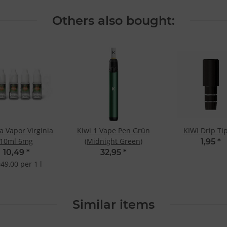
Others also bought:
 Vapor Virginia
Kiwi 1 Vape Pen Grün
KIWI Drip Ti
10ml 6mg
(Midnight Green)
1,95
*
10,49
*
32,95
*
049,00 per 1 l
Similar items