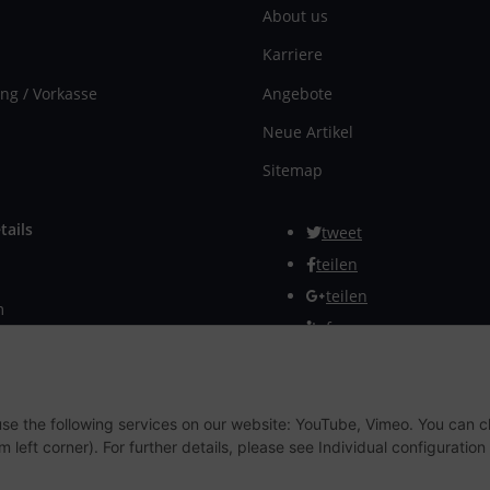
About us
Karriere
ng / Vorkasse
Angebote
Neue Artikel
Sitemap
tails
tweet
teilen
teilen
m
Info
rmular
Withdraw from contract
 use the following services on our website: YouTube, Vimeo. You can 
m left corner). For further details, please see Individual configuratio