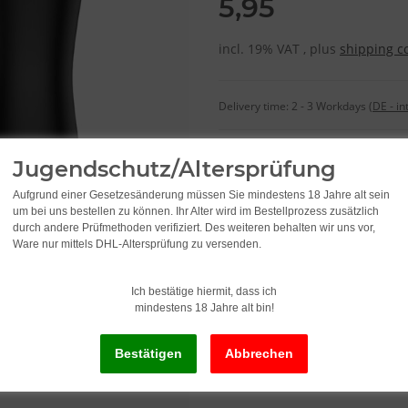
5,95
incl. 19% VAT , plus
shipping c
Delivery time:
2 - 3 Workdays
(DE - in
Jugendschutz/Altersprüfung
Aufgrund einer Gesetzesänderung müssen Sie mindestens 18 Jahre alt sein
um bei uns bestellen zu können. Ihr Alter wird im Bestellprozess zusätzlich
durch andere Prüfmethoden verifiziert. Des weiteren behalten wir uns vor,
Ware nur mittels DHL-Altersprüfung zu versenden.
Ich bestätige hiermit, dass ich
mindestens 18 Jahre alt bin!