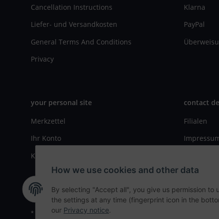
Cancellation Instructions
Klarna
Liefer- und Versandkosten
PayPal
General Terms And Conditions
Überweisu
Privacy
your personal site
contact de
Merkzettel
Filialen
Ihr Konto
Impressu
Kasse
Kontaktfo
How we use cookies and other data
By selecting "Accept all", you give us permission to
the settings at any time (fingerprint icon in the botto
our
Privacy notice
.
* All prices incl. VAT, plus
shipping fees