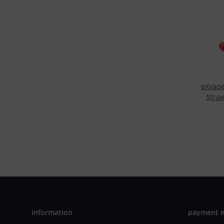
eXvape
Stra
information
payment 