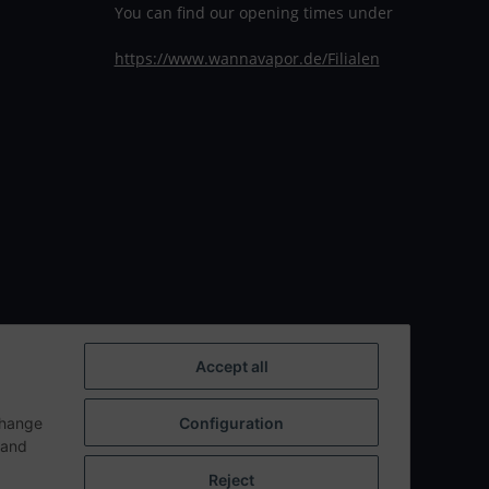
You can find our opening times under
https://www.wannavapor.de/Filialen
Accept all
change
Configuration
n and
Reject