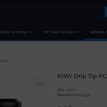
ngfiller & Aromen
DIY Flavors & Bases
Batteries,
(2 St)
KIWI Drip Tip PC/
SKU:
23474
Manufacturers:
Kiwi