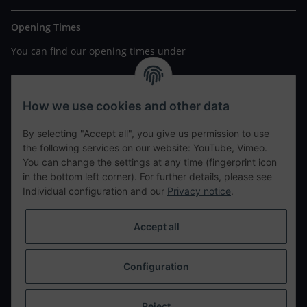
Opening Times
You can find our opening times under
https://www.wannavapor.de/Filialen
your personal site
How we use cookies and other data
By selecting "Accept all", you give us permission to use
contact details
the following services on our website: YouTube, Vimeo.
You can change the settings at any time (fingerprint icon
in the bottom left corner). For further details, please see
tweet
Individual configuration and our
Privacy notice
.
teilen
teilen
Accept all
Info
Configuration
Withdraw from contract
* All prices incl. VAT, plus
shipping fees
Reject