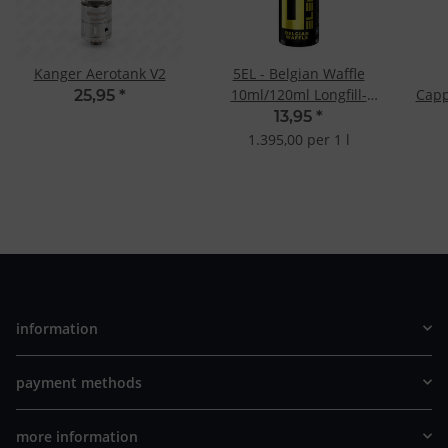
Kanger Aerotank V2
5EL - Belgian Waffle
10ml/120ml Longfill-
Capp
25,95
*
Aroma
13,95
*
1.395,00 per 1 l
information
payment methods
more information