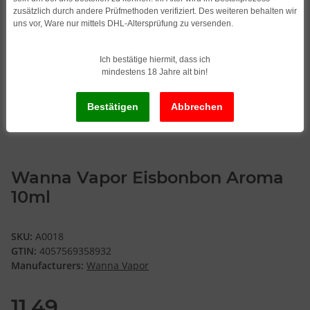
zusätzlich durch andere Prüfmethoden verifiziert. Des weiteren behalten wir
uns vor, Ware nur mittels DHL-Altersprüfung zu versenden.
Ich bestätige hiermit, dass ich
mindestens 18 Jahre alt bin!
Wanna Vapor Eisbonbon Aroma
10ml
SKU:
A0018
GTIN:
4057569358932
Manufacturers:
Wanna Vapor
11,49