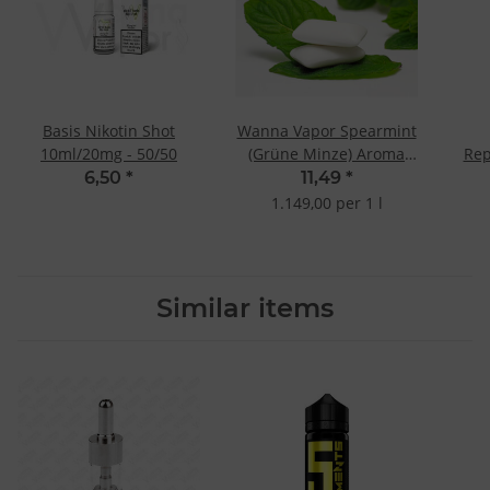
Basis Nikotin Shot
Wanna Vapor Spearmint
10ml/20mg - 50/50
(Grüne Minze) Aroma
Rep
10ml
6,50
*
11,49
*
1.149,00 per 1 l
Similar items