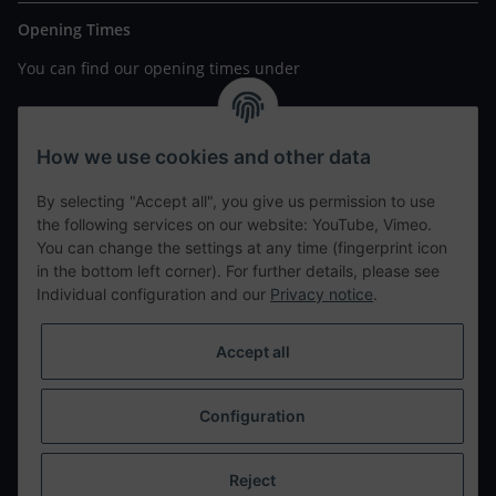
Opening Times
You can find our opening times under
https://www.wannavapor.de/Filialen
your personal site
How we use cookies and other data
By selecting "Accept all", you give us permission to use
contact details
the following services on our website: YouTube, Vimeo.
You can change the settings at any time (fingerprint icon
in the bottom left corner). For further details, please see
tweet
Individual configuration and our
Privacy notice
.
teilen
teilen
Accept all
Info
Configuration
Withdraw from contract
* All prices incl. VAT, plus
shipping fees
Reject