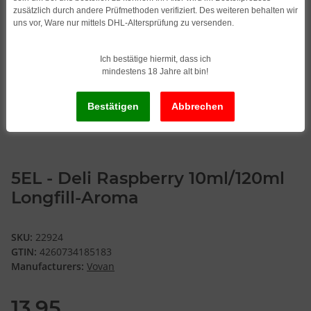
zusätzlich durch andere Prüfmethoden verifiziert. Des weiteren behalten wir
uns vor, Ware nur mittels DHL-Altersprüfung zu versenden.
Ich bestätige hiermit, dass ich
mindestens 18 Jahre alt bin!
5EL - Deli Raspberry 10ml/120ml
Longfill-Aroma
SKU:
22924
GTIN:
4260734185183
Manufacturers:
Vovan
13,95