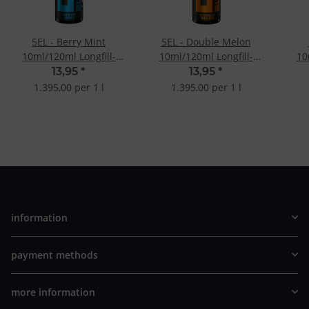
5EL - Berry Mint
5EL - Double Melon
10ml/120ml Longfill-
10ml/120ml Longfill-
10
Aroma
Aroma
13,95
*
13,95
*
1.395,00 per 1 l
1.395,00 per 1 l
information
payment methods
more information