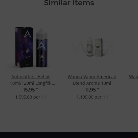
Similar items
Antimatter - Helios
Wanna Vapor American
Wan
10ml/120ml Longfill-
Blend Aroma 10ml
Aroma
15,95
*
11,95
*
1.595,00 per 1 l
1.195,00 per 1 l