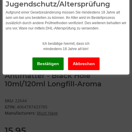
Jugendschutz/Altersprüfung
Aufgrund einer Gesetzesänderung müssen Sie mindestens 18 Jahre alt
sein um bei uns bestellen zu können. Ihr Alter wird im Bestellprozess
zusätzlich durch andere Prüfmethoden verifiziert. Des weiteren behalten wir
uns vor, Ware nur mittels DHL-Altersprüfung zu versenden.
Ich bestätige hiermit, dass ich
mindestens 18 Jahre alt bin!
Antimatter - Black Hole
10ml/120ml Longfill-Aroma
SKU:
22644
GTIN:
4064787433785
Manufacturers:
Must Have
15,95