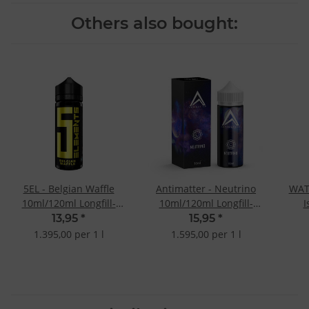
Others also bought:
5EL - Belgian Waffle
Antimatter - Neutrino
WAT
10ml/120ml Longfill-
10ml/120ml Longfill-
I
Aroma
Aroma
13,95
*
15,95
*
1.395,00 per 1 l
1.595,00 per 1 l